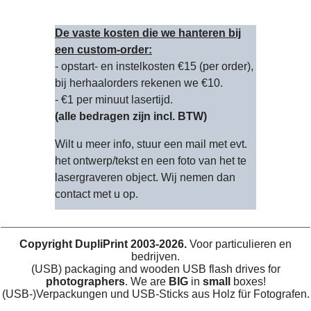
De vaste kosten die we hanteren bij
een custom-order:
- opstart- en instelkosten €15 (per order),
bij herhaalorders rekenen we €10.
- €1 per minuut lasertijd.
(alle bedragen zijn incl. BTW)
Wilt u meer info, stuur een mail met evt.
het ontwerp/tekst en een foto van het te
lasergraveren object. Wij nemen dan
contact met u op.
Copyright DupliPrint 2003-2026.
Voor particulieren en
bedrijven.
(USB) packaging and wooden USB flash drives for
photographers
. We are
BIG
in
small
boxes!
(USB-)Verpackungen und USB-Sticks aus Holz für Fotografen.