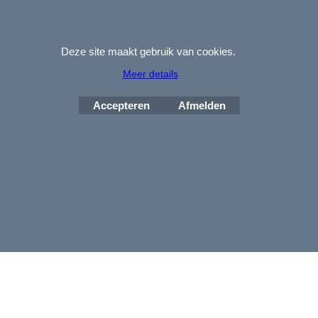
Copyright DupliPrint 2003-2026.
Voor particulieren en
bedrijven.
(USB) packaging and wooden USB flash drives for
photographers
. We are
BIG
in
small
boxes!
Deze site maakt gebruik van cookies.
(USB-)Verpackungen und USB-Sticks aus Holz für Fotografen.
Meer details
Accepteren
Afmelden
Webwinkel gemaakt met
ShopFactory webwinkel
software.