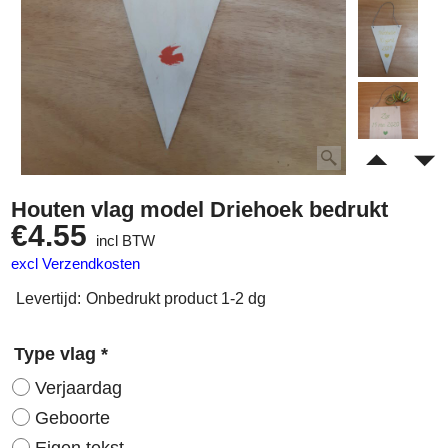
Houten vlag model Driehoek bedrukt
€
4.55
incl BTW
excl Verzendkosten
Levertijd:
Onbedrukt product 1-2 dg
Type vlag
*
Verjaardag
Geboorte