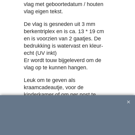
vlag met geboortedatum / houten
vlag eigen tekst.
De vlag is gesneden uit 3 mm
berkentriplex en is ca. 13 * 19 cm
en is voorzien van 2 gaatjes. De
bedrukking is watervast en kleur-
echt (UV inkt)
Er wordt touw bijgeleverd om de
vlag op te kunnen hangen.
Leuk om te geven als
kraamcadeautje, voor de
kinderkamer of om per post te
versturen als felicitatie. Het is
kleiner dan een A4, dus het past
goed in een envelop.