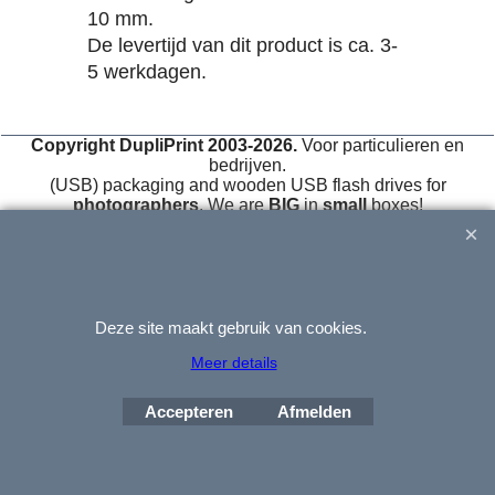
10 mm.
De levertijd van dit product is ca. 3-
5 werkdagen.
Copyright DupliPrint 2003-2026.
Voor particulieren en
bedrijven.
(USB) packaging and wooden USB flash drives for
photographers
. We are
BIG
in
small
boxes!
(USB-)Verpackungen und USB-Sticks aus Holz für Fotografen.
Deze site maakt gebruik van cookies.
Meer details
Webwinkel gemaakt met
Accepteren
Afmelden
ShopFactory webwinkel
software.