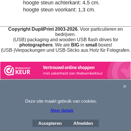
hoogte steun achterkant: 4,5 cm.
hoogte steun voorkant: 1,3 cm.
Copyright DupliPrint 2003-2026.
Voor particulieren en
bedrijven.
(USB) packaging and wooden USB flash drives for
photographers
. We are
BIG
in
small
boxes!
(USB-)Verpackungen und USB-Sticks aus Holz für Fotografen.
Webwinkel gemaakt met
ShopFactory webwinkel
Deze site maakt gebruik van cookies.
software.
Meer details
Accepteren
Afmelden