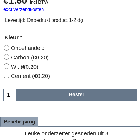
€
1.60
incl BTW
excl Verzendkosten
Levertijd:
Onbedrukt product 1-2 dg
Kleur
*
Onbehandeld
Carbon
(
€0.20
)
Wit
(
€0.20
)
Cement
(
€0.20
)
Bestel
Beschrijving
Leuke onderzetter gesneden uit 3