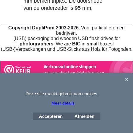
mm berken triplex. De doorsnede
van de onderzetter is 95 mm.
Copyright DupliPrint 2003-2026.
Voor particulieren en
bedrijven.
(USB) packaging and wooden USB flash drives for
photographers
. We are
BIG
in
small
boxes!
(USB-)Verpackungen und USB-Sticks aus Holz für Fotografen.
Deze site maakt gebruik van cookies.
Webwinkel gemaakt met
ShopFactory webwinkel
software.
Meer details
Accepteren
Afmelden