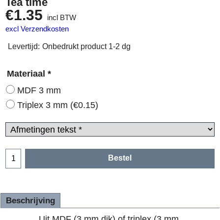
Tea time
€
1.35
incl BTW
excl Verzendkosten
Levertijd:
Onbedrukt product 1-2 dg
Materiaal
*
MDF 3 mm
Triplex 3 mm
(
€0.15
)
Bestel
Beschrijving
Uit MDF (3 mm dik) of triplex (3 mm