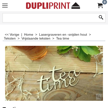
0
<< Vorige
|
Home
>
Lasergraveren en -snijden hout
>
Teksten
>
Vrijstaande teksten
>
Tea time