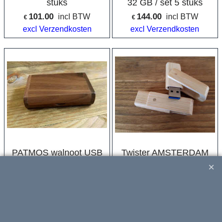
stuks
32 GB / set 5 stuks
101.00
144.00
incl BTW
incl BTW
€
€
excl Verzendkosten
excl Verzendkosten
PATMOS walnoot USB
Twister AMSTERDAM
box met USB 3.0
bamboe 32 GB USB
walnoot 32 GB / set 5
3.0 / set 5 stuks
stuks
144.00
96.75
incl BTW
incl BTW
€
€
excl Verzendkosten
excl Verzendkosten