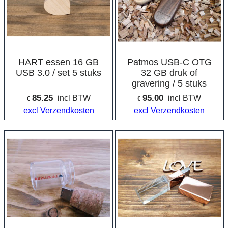
HART essen 16 GB
Patmos USB-C OTG
USB 3.0 / set 5 stuks
32 GB druk of
gravering / 5 stuks
85.25
95.00
incl BTW
incl BTW
€
€
excl Verzendkosten
excl Verzendkosten