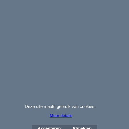
Copyright DupliPrint 2003-2026.
Voor particulieren en
bedrijven.
(USB) packaging and wooden USB flash drives for
photographers
. We are
BIG
in
small
boxes!
(USB-)Verpackungen und USB-Sticks aus Holz für Fotografen.
Webwinkel gemaakt met
ShopFactory webwinkel
software.
Deze site maakt gebruik van cookies.
Meer details
Accepteren
Afmelden