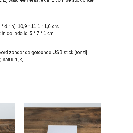
DE) waar een elastiek in zit om de stick onder
 d * h): 10,9 * 11,1 * 1,8 cm.
in de lade is: 5 * 7 * 1 cm.
erd zonder de getoonde USB stick (tenzij
 natuurlijk)