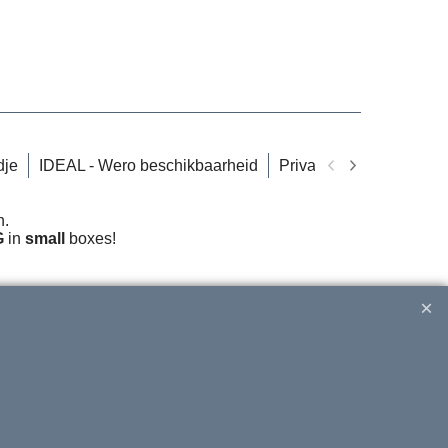
dje
IDEAL - Wero beschikbaarheid
Privacy
Informatie a
n.
G
in
small
boxes!