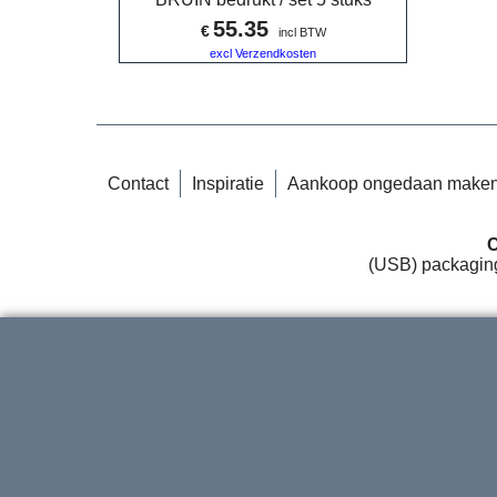
55.35
€
incl BTW
excl Verzendkosten
Contact
Inspiratie
Aankoop ongedaan make
C
(USB) packaging