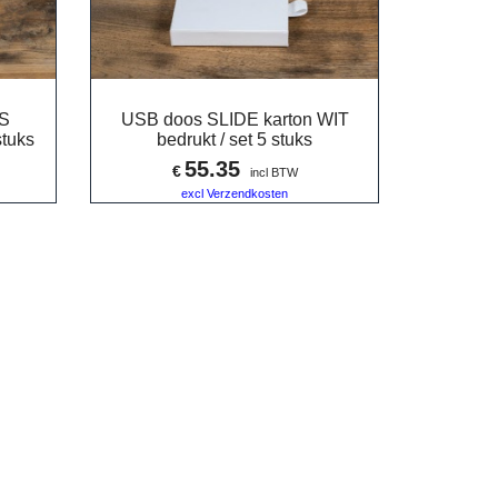
S
USB doos SLIDE karton WIT
stuks
bedrukt / set 5 stuks
55.35
€
incl BTW
excl Verzendkosten