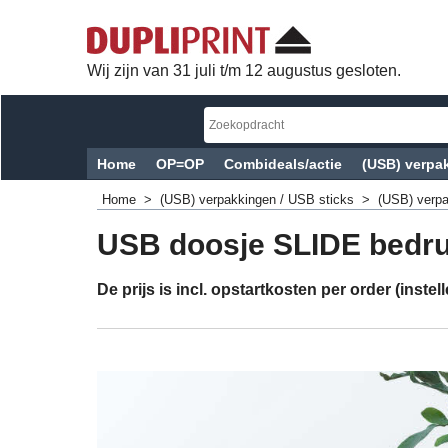
Wij zijn van 31 juli t/m 12 augustus gesloten.
Home
OP=OP
Combideals/actie
(USB) verpak
Home
>
(USB) verpakkingen / USB sticks
>
(USB) verp
USB doosje SLIDE bedru
De prijs is incl. opstartkosten per order (inst