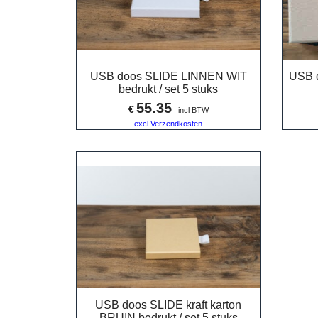
USB doos SLIDE LINNEN WIT
USB 
bedrukt / set 5 stuks
55.35
€
incl BTW
excl Verzendkosten
USB doos SLIDE kraft karton
BRUIN bedrukt / set 5 stuks