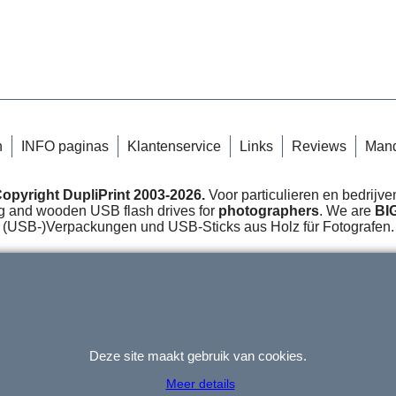
n
INFO paginas
Klantenservice
Links
Reviews
Man
opyright DupliPrint 2003-2026.
Voor particulieren en bedrijve
 and wooden USB flash drives for
photographers
. We are
BI
(USB-)Verpackungen und USB-Sticks aus Holz für Fotografen.
Deze site maakt gebruik van cookies.
Webwinkel gemaakt met
ShopFactory webwinkel
software.
Meer details