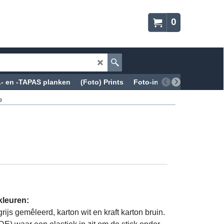
0
 en -TAPAS planken
(Foto) Prints
Foto-in-kristalglas
CD-
e
kleuren:
grijs gemêleerd, karton wit en kraft karton bruin.