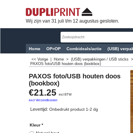
Wij zijn van 31 juli t/m 12 augustus gesloten.
Home
OP=OP
Combideals/actie
(USB) verpak
<< Vorige
|
Home
>
(USB) verpakkingen / USB sticks
PAXOS foto/USB houten doos (bookbox)
PAXOS foto/USB houten doos
(bookbox)
€
21.25
incl BTW
excl Verzendkosten
Levertijd:
Onbedrukt product 1-2 dg
Kleur
*
Natural hout