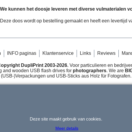
We kunnen het doosje leveren met diverse vulmaterialen v
Deze doos wordt op bestelling gemaakt en heeft een levertijd 
n
INFO paginas
Klantenservice
Links
Reviews
Man
opyright DupliPrint 2003-2026.
Voor particulieren en bedrijve
 and wooden USB flash drives for
photographers
. We are
BI
(USB-)Verpackungen und USB-Sticks aus Holz für Fotografen.
Deze site maakt gebruik van cookies.
Webwinkel gemaakt met
ShopFactory webwinkel
software.
Meer details