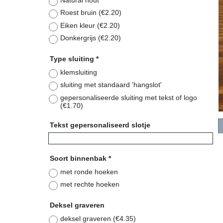
Roest bruin
(
€2.20
)
Eiken kleur
(
€2.20
)
Donkergrijs
(
€2.20
)
Type sluiting
*
klemsluiting
sluiting met standaard 'hangslot'
gepersonaliseerde sluiting met tekst of logo
(
€1.70
)
Tekst gepersonaliseerd slotje
Soort binnenbak
*
met ronde hoeken
met rechte hoeken
Deksel graveren
deksel graveren
(
€4.35
)