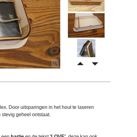
x. Door uitsparingen in het hout te laseren
stevig geheel ontstaat.
an een
hartje
en de tekst
'LOVE'
, deze kan ook