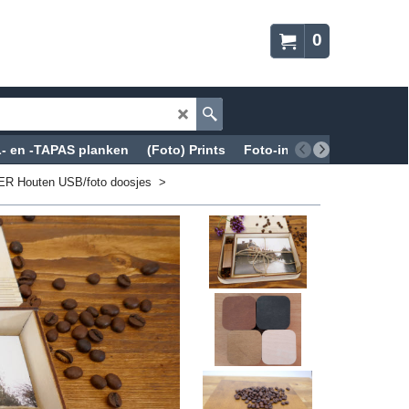
0
 en -TAPAS planken
(Foto) Prints
Foto-in-kristalglas
CD-
R Houten USB/foto doosjes
>