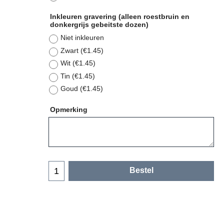
Inkleuren gravering (alleen roestbruin en
donkergrijs gebeitste dozen)
Niet inkleuren
Zwart
(
€1.45
)
Wit
(
€1.45
)
Tin
(
€1.45
)
Goud
(
€1.45
)
Opmerking
Bestel