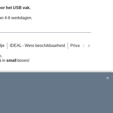
oor het USB vak.
van 4-6 werkdagen.
dje
IDEAL - Wero beschikbaarheid
Privacy
Informatie a
n.
G
in
small
boxes!