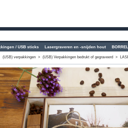
kingen / USB sticks
Lasergraveren en -snijden hout
BORREL-
>
(USB) verpakkingen
>
(USB) Verpakkingen bedrukt of gegraveerd
>
LASE