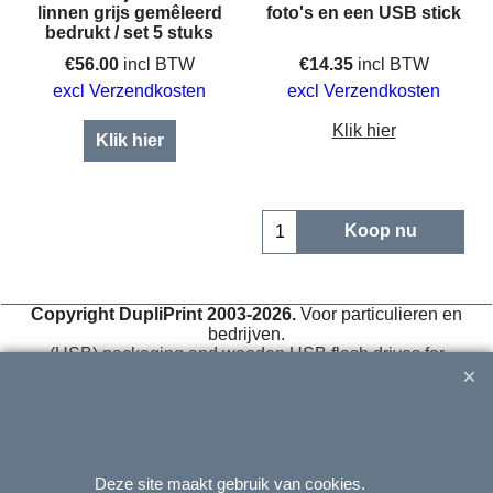
linnen grijs gemêleerd
foto's en een USB stick
bedrukt / set 5 stuks
€
56.00
incl BTW
€
14.35
incl BTW
excl Verzendkosten
excl Verzendkosten
Klik hier
Klik hier
Koop nu
Copyright DupliPrint 2003-2026.
Voor particulieren en
bedrijven.
(USB) packaging and wooden USB flash drives for
photographers
. We are
BIG
in
small
boxes!
(USB-)Verpackungen und USB-Sticks aus Holz für Fotografen.
Deze site maakt gebruik van cookies.