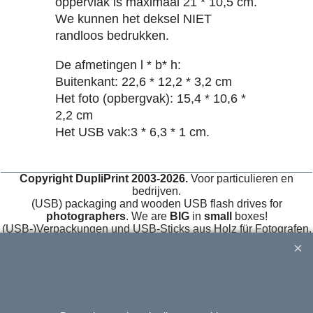
oppervlak is maximaal 21 * 10,5 cm.
We kunnen het deksel NIET
randloos bedrukken.
De afmetingen l * b* h:
Buitenkant: 22,6 * 12,2 * 3,2 cm
Het foto (opbergvak): 15,4 * 10,6 *
2,2 cm
Het USB vak:3 * 6,3 * 1 cm.
Copyright DupliPrint 2003-2026.
Voor particulieren en
bedrijven.
(USB) packaging and wooden USB flash drives for
photographers
. We are
BIG
in
small
boxes!
(USB-)Verpackungen und USB-Sticks aus Holz für Fotografen.