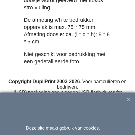
doosje wordt geleverd met kokos
stro-vulling.
De afmeting v/h te bedrukken
oppervlak is max. 75 * 75 mm.
Afmeting doosje: ca. (l * d * h): 8 * 8
* 5 cm.
Niet geschikt voor bedrukking met
een gedetailleerde foto.
Copyright DupliPrint 2003-2026.
Voor particulieren en
bedrijven.
(USB) packaging and wooden USB flash drives for
photographers
. We are
BIG
in
small
boxes!
(USB-)Verpackungen und USB-Sticks aus Holz für Fotografen.
Deze site maakt gebruik van cookies.